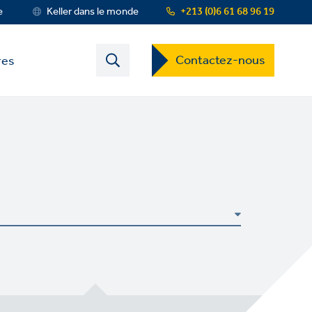
e
Keller dans le monde
+213 (0)6 61 68 96 19
Contact
Contactez-nous
res
US
Dropdown
Menu