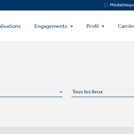
Service
Médiathèqu
Menu
lisations
Engagements
Profil
Carriè