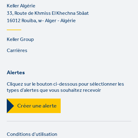
Keller Algérie
33, Route de Khmiss El Khechna Sbâat
16012 Rouiba, w- Alger - Algérie
Footer
Keller Group
links
Carrières
Alertes
Cliquez sur le bouton ci-dessous pour sélectionner les
types d’alertes que vous souhaitez recevoir
Créer une alerte
Legal
So
Conditions d’utilisation