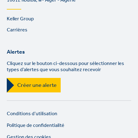
16012 Rouiba, w- Alger - Algérie
Footer
Keller Group
links
Carrières
Alertes
Cliquez sur le bouton ci-dessous pour sélectionner les
types d’alertes que vous souhaitez recevoir
Créer une alerte
Legal
So
Conditions d’utilisation
links
lin
Politique de confidentialité
Gestion des cookies