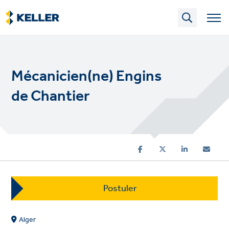
Skip
to
main
content
Mécanicien(ne) Engins
de Chantier
Postuler
Alger