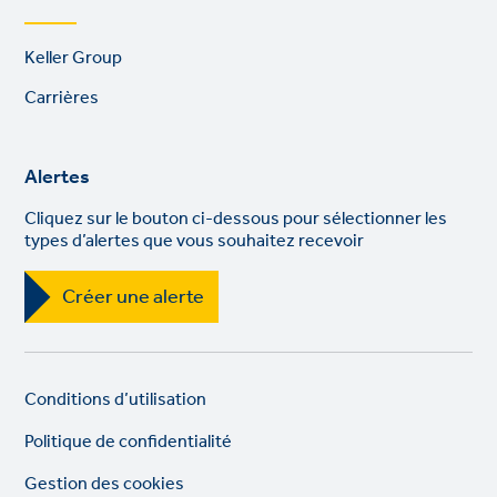
Footer
Keller Group
links
Carrières
Alertes
Cliquez sur le bouton ci-dessous pour sélectionner les
types d’alertes que vous souhaitez recevoir
Créer une alerte
Legal
So
Conditions d’utilisation
links
lin
Politique de confidentialité
Gestion des cookies