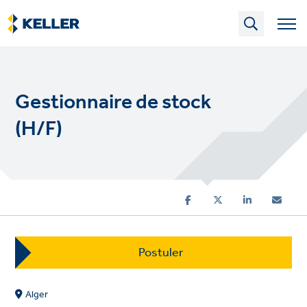
Skip
to
main
content
Gestionnaire de stock
(H/F)
Postuler
Alger