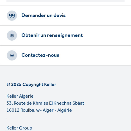
Footer
CTAs
Demander un devis
Obtenir un renseignement
Contactez-nous
© 2025 Copyright Keller
Keller Algérie
33, Route de Khmiss El Khechna Sbâat
16012 Rouiba, w- Alger - Algérie
Footer
Keller Group