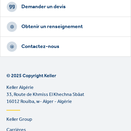
CTAs
Demander un devis
Obtenir un renseignement
Contactez-nous
© 2025 Copyright Keller
Keller Algérie
33, Route de Khmiss El Khechna Sbâat
16012 Rouiba, w- Alger - Algérie
Footer
Keller Group
links
Carrières